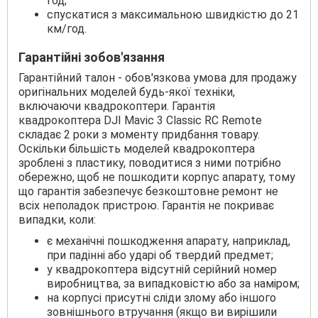
год;
спускатися з максимальною швидкістю до 21
км/год.
Гарантійні зобов'язання
Гарантійний талон - обов'язкова умова для продажу
оригінальних моделей будь-якої техніки,
включаючи квадрокоптери. Гарантія
квадрокоптера DJI Mavic 3 Classic RC Remote
складає 2 роки з моменту придбання товару.
Оскільки більшість моделей квадрокоптера
зроблені з пластику, поводитися з ними потрібно
обережно, щоб не пошкодити корпус апарату, тому
що гарантія забезпечує безкоштовне ремонт не
всіх неполадок пристрою. Гарантія не покриває
випадки, коли:
є механічні пошкодження апарату, наприклад,
при падінні або ударі об твердий предмет;
у квадрокоптера відсутній серійний номер
виробництва, за випадковістю або за наміром;
на корпусі присутні сліди злому або іншого
зовнішнього втручання (якщо ви вирішили