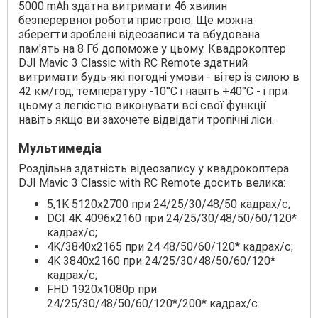
5000 mAh здатна витримати 46 хвилин
безперервної роботи пристрою. Ще можна
зберегти зроблені відеозаписи та вбудована
пам'ять на 8 Гб допоможе у цьому. Квадрокоптер
DJI Mavic 3 Classic with RC Remote здатний
витримати будь-які погодні умови - вітер із силою в
42 км/год, температуру -10°С і навіть +40°С - і при
цьому з легкістю виконувати всі свої функції
навіть якщо ви захочете відвідати тропічні ліси.
Мультимедіа
Роздільна здатність відеозапису у квадрокоптера
DJI Mavic 3 Classic with RC Remote досить велика:
5,1K 5120x2700 при 24/25/30/48/50 кадрах/c;
DCI 4K 4096x2160 при 24/25/30/48/50/60/120*
кадрах/с;
4K/3840x2165 при 24 48/50/60/120* кадрах/с;
4K 3840x2160 при 24/25/30/48/50/60/120*
кадрах/с;
FHD 1920x1080p при
24/25/30/48/50/60/120*/200* кадрах/с.