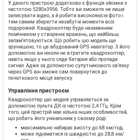
У даного пристрою додатково є функція зйомки з
частотою 5280x3956. Тобто ви зможете не лише
записувати відео, а й робити високоякісні фото і
тим самим зберегти незабутні моменти всіх
подорожей. Квадрокоптер буде незамінним
помічником у створенні вражень, що найбільш
запам'ятовуються. Що робить цю модель ще
зручнішою, то це вбудований GPS навігатор. З його
допомогою ви ніколи не втратите квадрокоптер,
навіть якщо у нього сяде батарея або пропаде
сигнал. Адже за допомогою супутникового зв'язку
через GPS він зможе сам повернутися до
початкового місця запуску.
Управління пристроєм
Квадрокоптер цієї моделі управляється за
допомогою пульта ДК із частотою 2,4 ГГц. Крім
того, цей пристрій має кілька інших особливостей,
що робить його унікальним у своєму роді:
максимально набирає висоту до 68 км/год;
може підніматися із швидкістю до 28,8 км/