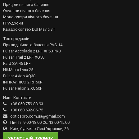
Приціли нічного бачення
Окуляри нічного бачення
Монокуляри нічного бачення
FPV-дрони
Квадрокоптер DJI Mavic 3T
Топ продажів
Прилад нічного бачення PVS 14
Pulsar Accolade 2 LRF XP50 PRO
Pulsar Trail 2 LRF XQ50
Pard SA-45 LRF
HikMicro Lynx 25
Pulsar Axion XQ38
INFIRAY RICO 2 RH50R
Pulsar Helion 2 XQ50F
Наші Контакти
+38 050 759-88-93
+38 068 692-86-75
opticspro.com.ua@gmail.com
Пн-Пт: 9:00-18:00 Сб: 12:00-15:00
Київ, бульвар Лесі Українки, 26
ЗВОРОТНІЙ ДЗВІНОК