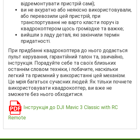
відремонтувати пристрій самі);
ви не акуратно або неякісно використовували,
або перевозили цей пристрій, при
транспортуванні не варто класти поруч із
квадрокоптером щось громіздке та важке;
вийшли з ладу деталі, які закінчили термін
придатності.
При придбанні квадрокоптера до нього додається
пульт керування, гарантійний талон та, звичайно,
інструкція. Порадуйте себе та своїх близьких
останнім словом техніки, і побачите, наскільки
легкий та приємний у використанні цей механізм.
Це мрія багатьох сучасних людей. Як тільки почнете
використовувати квадрокоптер, ви вже не
зможете без нього обходитися.
Інструкція до DJI Mavic 3 Classic with RC
Remote