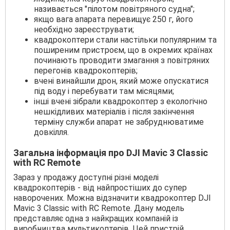
називається "пілотом повітряного судна";
якщо вага апарата перевищує 250 г, його
необхідно зареєструвати;
квадрокоптери стали настільки популярним та
поширеним пристроєм, що в окремих країнах
починають проводити змагання з повітряних
перегонів квадрокоптерів;
вчені винайшли дрон, який може опускатися
під воду і перебувати там місяцями;
інші вчені зібрали квадрокоптер з екологічно
нешкідливих матеріалів і після закінчення
терміну служби апарат не забруднюватиме
довкілля.
Загальна інформація про DJI Mavic 3 Classic
with RC Remote
Зараз у продажу доступні різні моделі
квадрокоптерів - від найпростіших до супер
наворочених. Можна відзначити квадрокоптер DJI
Mavic 3 Classic with RC Remote. Дану модель
представляє одна з найкращих компаній із
виробництва мультикоптерів. Цей пристрій