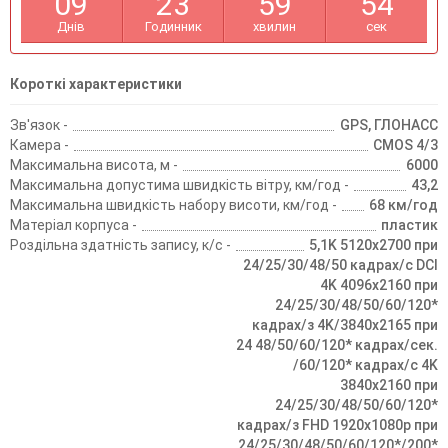
0
9
2
3
5
9
5
4
Днів
Годинник
хвилин
сек
Короткі характеристики
Зв'язок -
GPS, ГЛОНАСС
Камера -
CMOS 4/3
Максимальна висота, м -
6000
Максимальна допустима швидкість вітру, км/год -
43,2
Максимальна швидкість набору висоти, км/год -
68 км/год
Матеріал корпуса -
пластик
Роздільна здатність запису, к/с -
5,1K 5120x2700 при
24/25/30/48/50 кадрах/c DCI
4K 4096x2160 при
24/25/30/48/50/60/120*
кадрах/з 4K/3840x2165 при
24 48/50/60/120* кадрах/сек.
/60/120* кадрах/с 4K
3840x2160 при
24/25/30/48/50/60/120*
кадрах/з FHD 1920x1080p при
24/25/30/48/50/60/120*/200*