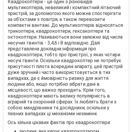
Квадрокоптери - це один з різновидів
мультикоптерів, невеликий і компактний літаючий
пристрій, за допомогою якого можна спостерігати
за об'єктами з повітря, а також перевозити
компактні вантажі. До мультикоптерів відносяться
трикоптери, квадрокоптери, гексакоптери та
октокоптери. Називаються вони залежно від числа
несучих гвинтів - 3,4,6 і 8 відповідно. Далі
представлена докладна інформація про
квадрокоптери, тобто про пристрої, у яких чотири
несучі гвинти. Оскільки квадрокоптер не потребує
присутності пілота всередині апарату, цей пристрій
дуже зручний і часто використовується в тих
випадках, де є ймовірність ризику для життя
людини або, якщо потрібно зібрати дані в
місцевості, що важко проходить. Крім того,
квадрокоптери мають велику популярність в
аграрній та охоронній сферах. Їх люблять брати з
собою мандрівники та дослідники, оскільки у
певних випадках ці механізми незамінні.
Ось кілька цікавих фактів про квадрокоптери:
людина, яка керує квадрокоптером,