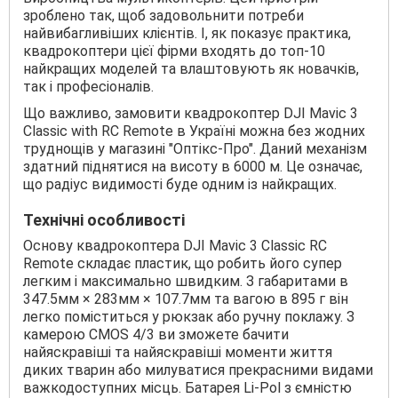
зроблено так, щоб задовольнити потреби
найвибагливіших клієнтів. І, як показує практика,
квадрокоптери цієї фірми входять до топ-10
найкращих моделей та влаштовують як новачків,
так і професіоналів.
Що важливо, замовити квадрокоптер DJI Mavic 3
Classic with RC Remote в Україні можна без жодних
труднощів у магазині "Оптікс-Про". Даний механізм
здатний піднятися на висоту в 6000 м. Це означає,
що радіус видимості буде одним із найкращих.
Технічні особливості
Основу квадрокоптера DJI Mavic 3 Classic RC
Remote складає пластик, що робить його супер
легким і максимально швидким. З габаритами в
347.5мм × 283мм × 107.7мм та вагою в 895 г він
легко поміститься у рюкзак або ручну поклажу. З
камерою CMOS 4/3 ви зможете бачити
найяскравіші та найяскравіші моменти життя
диких тварин або милуватися прекрасними видами
важкодоступних місць. Батарея Li-Pol з ємністю