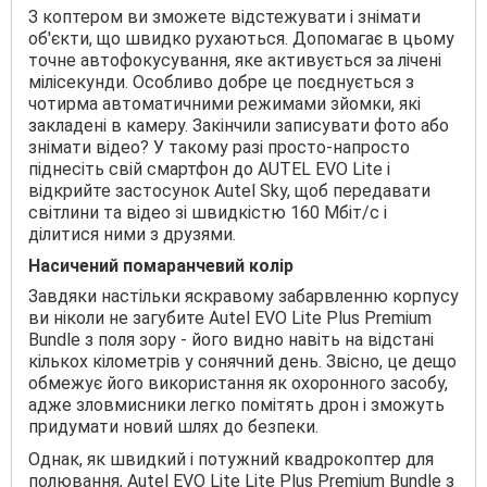
З коптером ви зможете відстежувати і знімати
об'єкти, що швидко рухаються. Допомагає в цьому
точне автофокусування, яке активується за лічені
мілісекунди. Особливо добре це поєднується з
чотирма автоматичними режимами зйомки, які
закладені в камеру. Закінчили записувати фото або
знімати відео? У такому разі просто-напросто
піднесіть свій смартфон до AUTEL EVO Lite і
відкрийте застосунок Autel Sky, щоб передавати
світлини та відео зі швидкістю 160 Мбіт/с і
ділитися ними з друзями.
Насичений помаранчевий колір
Завдяки настільки яскравому забарвленню корпусу
ви ніколи не загубите Autel EVO Lite Plus Premium
Bundle з поля зору - його видно навіть на відстані
кількох кілометрів у сонячний день. Звісно, це дещо
обмежує його використання як охоронного засобу,
адже зловмисники легко помітять дрон і зможуть
придумати новий шлях до безпеки.
Однак, як швидкий і потужний квадрокоптер для
полювання, Autel EVO Lite Lite Plus Premium Bundle з