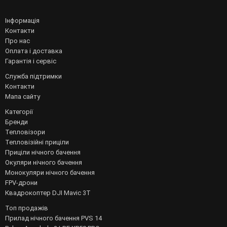
Інформація
Контакти
Про нас
Оплата і доставка
Гарантія і сервіс
Служба підтримки
Контакти
Мапа сайту
Категорії
Бренди
Тепловізори
Тепловізійні приціли
Приціли нічного бачення
Окуляри нічного бачення
Монокуляри нічного бачення
FPV-дрони
Квадрокоптер DJI Mavic 3T
Топ продажів
Прилад нічного бачення PVS 14