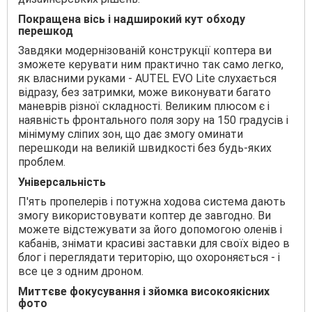
Покращена вісь і надширокий кут обходу
перешкод
Завдяки модернізованій конструкції коптера ви
зможете керувати ним практично так само легко,
як власними руками - AUTEL EVO Lite слухається
відразу, без затримки, може виконувати багато
маневрів різної складності. Великим плюсом є і
наявність фронтального поля зору на 150 градусів і
мінімуму сліпих зон, що дає змогу оминати
перешкоди на великій швидкості без будь-яких
проблем.
Універсальність
П'ять пропелерів і потужна ходова система дають
змогу використовувати коптер де завгодно. Ви
можете відстежувати за його допомогою оленів і
кабанів, знімати красиві заставки для своїх відео в
блог і переглядати територію, що охороняється - і
все це з одним дроном.
Миттєве фокусування і зйомка високоякісних
фото