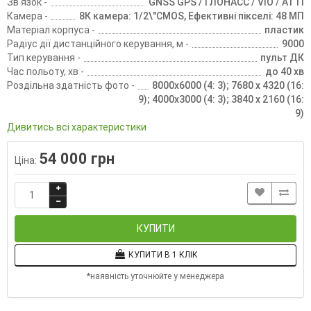
Зв'язок -
GNSS GPS / ГЛОНАСС / VIO / ATTI
Камера -
8К камера: 1/2\"CMOS, Ефективні пікселі: 48 МП
Матеріал корпуса -
пластик
Радіус дії дистанційного керування, м -
9000
Тип керування -
пульт ДК
Час польоту, хв -
до 40 хв
Роздільна здатність фото -
8000x6000 (4: 3); 7680 x 4320 (16:
9); 4000x3000 (4: 3); 3840 x 2160 (16:
9)
Дивитись всі характеристики
54 000 грн
Ціна:
КУПИТИ
КУПИТИ В 1 КЛІК
*наявність уточнюйте у менеджера