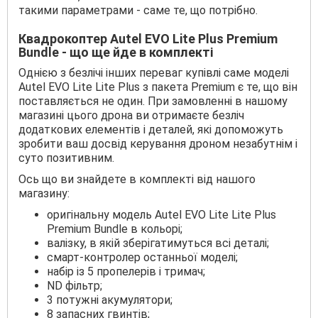
такими параметрами - саме те, що потрібно.
Квадрокоптер Autel EVO Lite Plus Premium
Bundle - що ще йде в комплекті
Однією з безлічі інших переваг купівлі саме моделі
Autel EVO Lite Lite Plus з пакета Premium є те, що він
поставляється не один. При замовленні в нашому
магазині цього дрона ви отримаєте безліч
додаткових елементів і деталей, які допоможуть
зробити ваш досвід керування дроном незабутнім і
суто позитивним.
Ось що ви знайдете в комплекті від нашого
магазину:
оригінальну модель Autel EVO Lite Lite Plus
Premium Bundle в кольорі;
валізку, в якій зберігатимуться всі деталі;
смарт-контролер останньої моделі;
набір із 5 пропелерів і тримач;
ND фільтр;
3 потужні акумулятори;
8 запасних гвинтів;