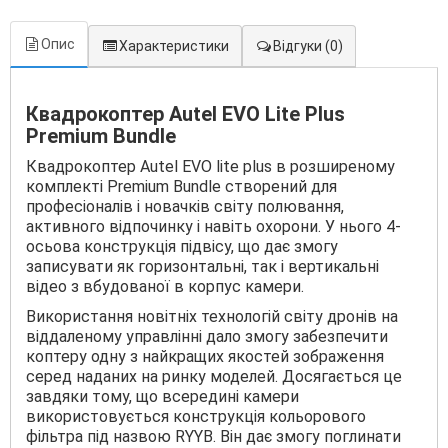
Опис
Характеристики
Відгуки
(0)
Квадрокоптер Autel EVO Lite Plus
Premium Bundle
Квадрокоптер Autel EVO lite plus в розширеному
комплекті Premium Bundle створений для
професіоналів і новачків світу полювання,
активного відпочинку і навіть охорони. У нього 4-
осьова конструкція підвісу, що дає змогу
записувати як горизонтальні, так і вертикальні
відео з вбудованої в корпус камери.
Використання новітніх технологій світу дронів на
віддаленому управлінні дало змогу забезпечити
коптеру одну з найкращих якостей зображення
серед наданих на ринку моделей. Досягається це
завдяки тому, що всередині камери
використовується конструкція кольорового
фільтра під назвою RYYB. Він дає змогу поглинати