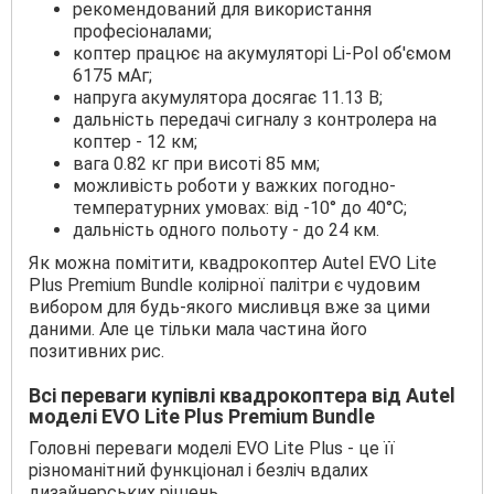
рекомендований для використання
професіоналами;
коптер працює на акумуляторі Li-Pol об'ємом
6175 мАг;
напруга акумулятора досягає 11.13 В;
дальність передачі сигналу з контролера на
коптер - 12 км;
вага 0.82 кг при висоті 85 мм;
можливість роботи у важких погодно-
температурних умовах: від -10° до 40°C;
дальність одного польоту - до 24 км.
Як можна помітити, квадрокоптер Autel EVO Lite
Plus Premium Bundle колірної палітри є чудовим
вибором для будь-якого мисливця вже за цими
даними. Але це тільки мала частина його
позитивних рис.
Всі переваги купівлі квадрокоптера від Autel
моделі EVO Lite Plus Premium Bundle
Головні переваги моделі EVO Lite Plus - це її
різноманітний функціонал і безліч вдалих
дизайнерських рішень.