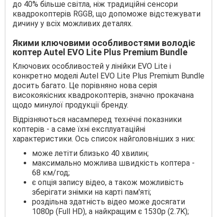
до 40% більше світла, ніж традиційні сенсори
квадрокоптерів RGGB, що допоможе відстежувати
дичину у всіх можливих деталях.
Якими ключовими особливостями володіє
коптер Autel EVO Lite Plus Premium Bundle
Ключових особливостей у лінійки EVO Lite і
конкретно моделі Autel EVO Lite Plus Premium Bundle
досить багато. Це порівняно нова серія
високоякісних квадрокоптерів, значно прокачана
щодо минулої продукції бренду.
Відрізняються насамперед технічні показники
коптерів - а саме їхні експлуатаційні
характеристики. Ось список найголовніших з них:
може летіти близько 40 хвилин;
максимально можлива швидкість коптера -
68 км/год;
є опція запису відео, а також можливість
зберігати знімки на карті пам'яті;
роздільна здатність відео може досягати
1080р (Full HD), а найкращим є 1530p (2.7K);