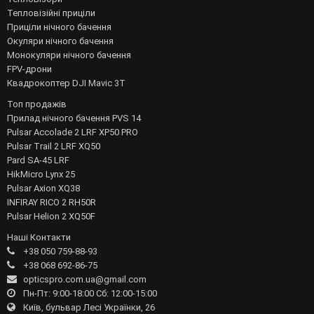
Тепловізійні приціли
Приціли нічного бачення
Окуляри нічного бачення
Монокуляри нічного бачення
FPV-дрони
Квадрокоптер DJI Mavic 3T
Топ продажів
Прилад нічного бачення PVS 14
Pulsar Accolade 2 LRF XP50 PRO
Pulsar Trail 2 LRF XQ50
Pard SA-45 LRF
HikMicro Lynx 25
Pulsar Axion XQ38
INFIRAY RICO 2 RH50R
Pulsar Helion 2 XQ50F
Наші Контакти
+38 050 759-88-93
+38 068 692-86-75
opticspro.com.ua@gmail.com
Пн-Пт: 9:00-18:00 Сб: 12:00-15:00
Київ, бульвар Лесі Українки, 26