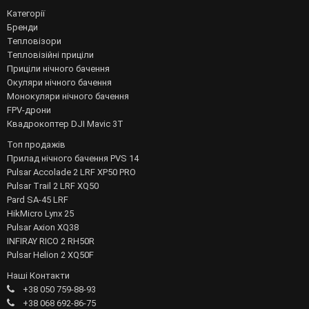
Категорії
Бренди
Тепловізори
Тепловізійні приціли
Приціли нічного бачення
Окуляри нічного бачення
Монокуляри нічного бачення
FPV-дрони
Квадрокоптер DJI Mavic 3T
Топ продажів
Прилад нічного бачення PVS 14
Pulsar Accolade 2 LRF XP50 PRO
Pulsar Trail 2 LRF XQ50
Pard SA-45 LRF
HikMicro Lynx 25
Pulsar Axion XQ38
INFIRAY RICO 2 RH50R
Pulsar Helion 2 XQ50F
Наші Контакти
+38 050 759-88-93
+38 068 692-86-75