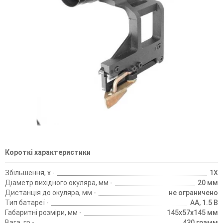
Короткі характеристики
Збільшення, х -
1X
Діаметр вихідного окуляра, мм -
20 мм
Дистанція до окуляра, мм -
не ограничено
Тип батареї -
AA, 1.5 В
Габаритні розміри, мм -
145х57х145 мм
Вага, гр -
430 грамм