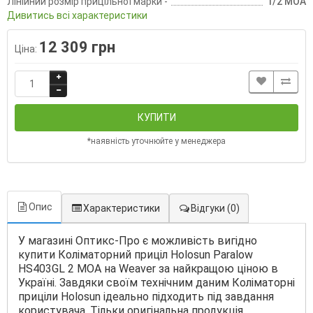
Лінійний розмір прицільної марки -
1/2 MOA
Дивитись всі характеристики
12 309 грн
Ціна:
КУПИТИ
*наявність уточнюйте у менеджера
Опис
Характеристики
Відгуки
(0)
У магазині Оптикс-Про є можливість вигідно
купити Коліматорний приціл Holosun Paralow
HS403GL 2 MOA на Weaver за найкращою ціною в
Україні. Завдяки своїм технічним даним Коліматорні
приціли Holosun ідеально підходить під завдання
користувача. Тільки оригінальна продукція