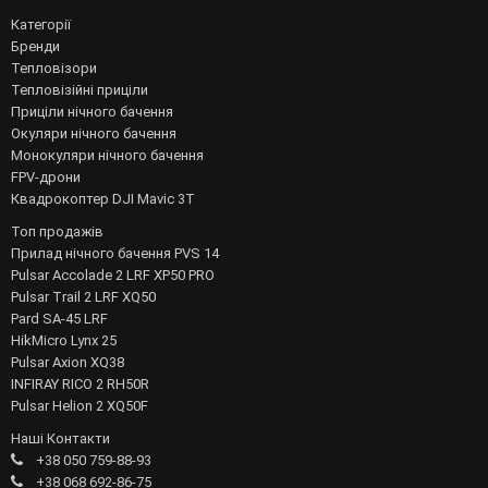
Категорії
Бренди
Тепловізори
Тепловізійні приціли
Приціли нічного бачення
Окуляри нічного бачення
Монокуляри нічного бачення
FPV-дрони
Квадрокоптер DJI Mavic 3T
Топ продажів
Прилад нічного бачення PVS 14
Pulsar Accolade 2 LRF XP50 PRO
Pulsar Trail 2 LRF XQ50
Pard SA-45 LRF
HikMicro Lynx 25
Pulsar Axion XQ38
INFIRAY RICO 2 RH50R
Pulsar Helion 2 XQ50F
Наші Контакти
+38 050 759-88-93
+38 068 692-86-75