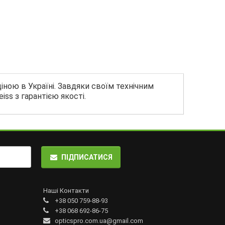
іною в Україні. Завдяки своїм технічним
iss з гарантією якості.
ПІДПИСАТИСЯ
Наші Контакти
+38 050 759-88-93
+38 068 692-86-75
opticspro.com.ua@gmail.com