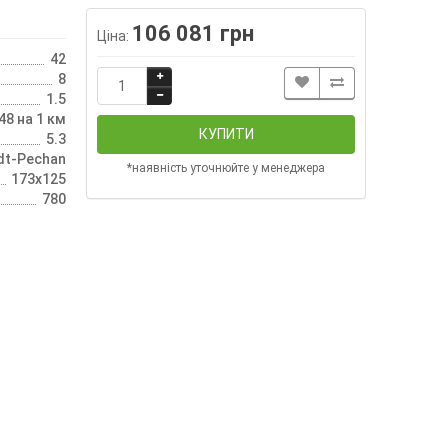
106 081 грн
Ціна:
42
8
1.5
48 на 1 км
КУПИТИ
5.3
dt-Pechan
*наявність уточнюйте у менеджера
173x125
780