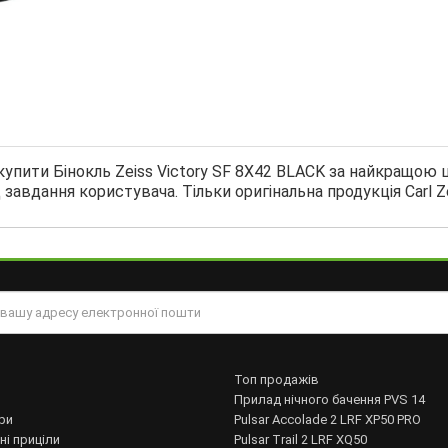
упити Бінокль Zeiss Victory SF 8X42 BLACK за найкращою ц
д завдання користувача. Тільки оригінальна продукція Carl Ze
Топ продажів
Прилад нічного бачення PVS 14
ри
Pulsar Accolade 2 LRF XP50 PRO
ні приціли
Pulsar Trail 2 LRF XQ50