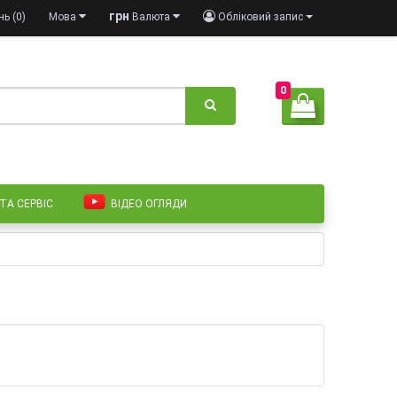
грн
ь (0)
Мова
Валюта
Обліковий запис
0
 ТА СЕРВІС
ВІДЕО ОГЛЯДИ