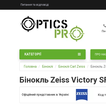
Питання та відповіді
Пн-
КАТЕГОРІЇ
ПРО НА
Головна
Біноклі
Біноклі Carl Zeiss
Бінокль Z
Бінокль Zeiss Victory 
Офіційний представник в Україні:
Код т