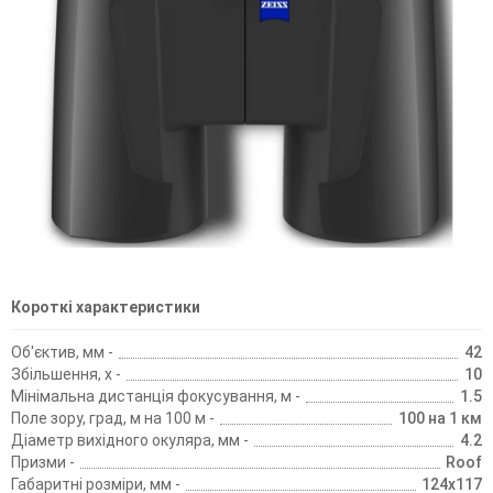
Короткі характеристики
Об'єктив, мм -
42
Збільшення, х -
10
Мінімальна дистанція фокусування, м -
1.5
Поле зору, град, м на 100 м -
100 на 1 км
Діаметр вихідного окуляра, мм -
4.2
Призми -
Roof
Габаритні розміри, мм -
124х117