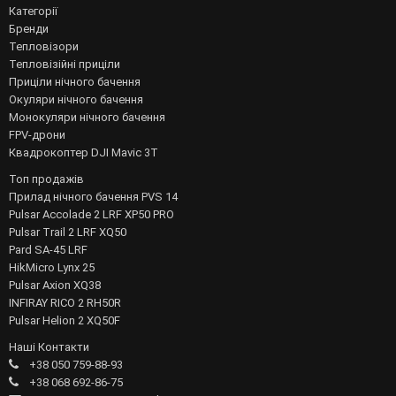
Категорії
Бренди
Тепловізори
Тепловізійні приціли
Приціли нічного бачення
Окуляри нічного бачення
Монокуляри нічного бачення
FPV-дрони
Квадрокоптер DJI Mavic 3T
Топ продажів
Прилад нічного бачення PVS 14
Pulsar Accolade 2 LRF XP50 PRO
Pulsar Trail 2 LRF XQ50
Pard SA-45 LRF
HikMicro Lynx 25
Pulsar Axion XQ38
INFIRAY RICO 2 RH50R
Pulsar Helion 2 XQ50F
Наші Контакти
+38 050 759-88-93
+38 068 692-86-75