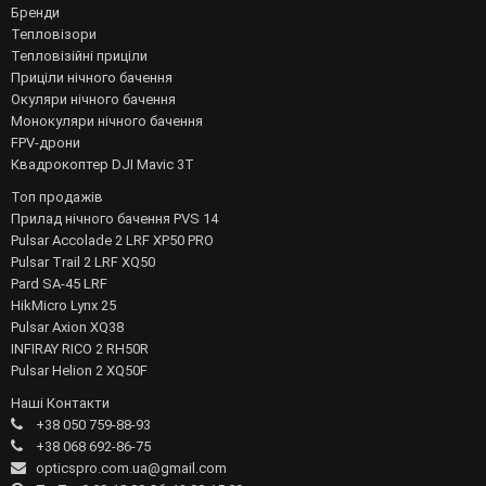
Бренди
Тепловізори
Тепловізійні приціли
Приціли нічного бачення
Окуляри нічного бачення
Монокуляри нічного бачення
FPV-дрони
Квадрокоптер DJI Mavic 3T
Топ продажів
Прилад нічного бачення PVS 14
Pulsar Accolade 2 LRF XP50 PRO
Pulsar Trail 2 LRF XQ50
Pard SA-45 LRF
HikMicro Lynx 25
Pulsar Axion XQ38
INFIRAY RICO 2 RH50R
Pulsar Helion 2 XQ50F
Наші Контакти
+38 050 759-88-93
+38 068 692-86-75
opticspro.com.ua@gmail.com