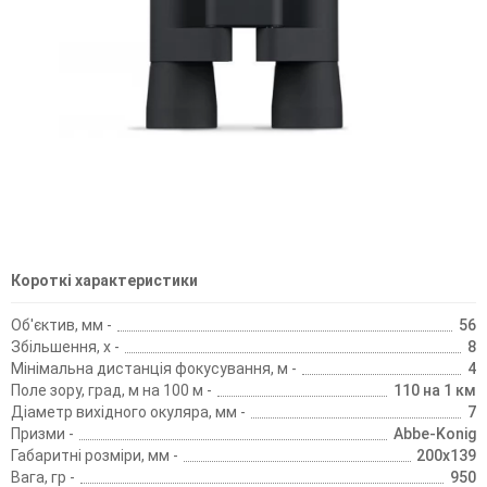
Короткі характеристики
Об'єктив, мм -
56
Збільшення, х -
8
Мінімальна дистанція фокусування, м -
4
Поле зору, град, м на 100 м -
110 на 1 км
Діаметр вихідного окуляра, мм -
7
Призми -
Abbe-Konig
Габаритні розміри, мм -
200х139
Вага, гр -
950