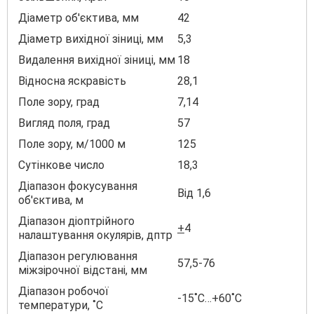
Діаметр об'єктива, мм
42
Діаметр вихідної зіниці, мм
5,3
Видалення вихідної зіниці, мм
18
Відносна яскравість
28,1
Поле зору, град
7,14
Вигляд поля, град
57
Поле зору, м/1000 м
125
Сутінкове число
18,3
Діапазон фокусування
Від 1,6
об'єктива, м
Діапазон діоптрійного
+
4
налаштування окулярів, дптр
Діапазон регулювання
57,5-76
міжзірочної відстані, мм
Діапазон робочої
-15˚С…+60˚С
температури, ˚С