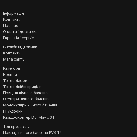
Інформація
Контакти
Про нас
Оплата і доставка
Гарантія і сервіс
Служба підтримки
Контакти
Мапа сайту
Категорії
Бренди
Тепловізори
Тепловізійні приціли
Приціли нічного бачення
Окуляри нічного бачення
Монокуляри нічного бачення
FPV-дрони
Квадрокоптер DJI Mavic 3T
Топ продажів
Прилад нічного бачення PVS 14