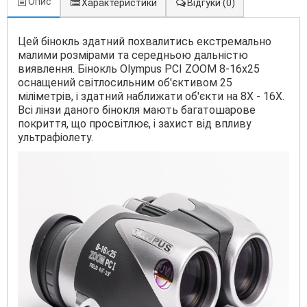
Опис
Характеристики
Відгуки
(0)
Цей бінокль здатний похвалитись екстремально
малими розмірами та середньою дальністю
виявлення. Бінокль Olympus PCI ZOOM 8-16х25
оснащений світлосильним об'єктивом 25
міліметрів, і здатний наближати об'єкти на 8Х - 16Х.
Всі лінзи даного бінокля мають багатошарове
покриття, що просвітлює, і захист від впливу
ультрафіолету.