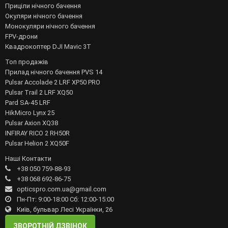
Приціли нічного бачення
Окуляри нічного бачення
Монокуляри нічного бачення
FPV-дрони
Квадрокоптер DJI Mavic 3T
Топ продажів
Прилад нічного бачення PVS 14
Pulsar Accolade 2 LRF XP50 PRO
Pulsar Trail 2 LRF XQ50
Pard SA-45 LRF
HikMicro Lynx 25
Pulsar Axion XQ38
INFIRAY RICO 2 RH50R
Pulsar Helion 2 XQ50F
Наші Контакти
+38 050 759-88-93
+38 068 692-86-75
opticspro.com.ua@gmail.com
Пн-Пт: 9:00-18:00 Сб: 12:00-15:00
Київ, бульвар Лесі Українки, 26
ЗВОРОТНІЙ ДЗВІНОК