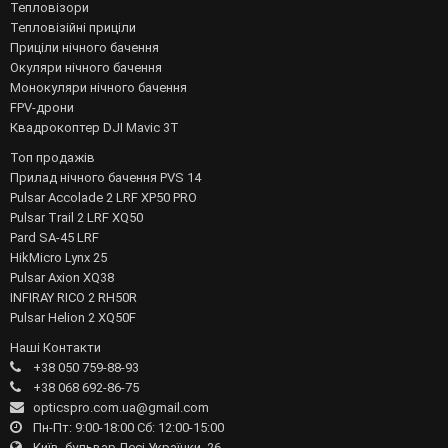
Тепловізори
Тепловізійні приціли
Приціли нічного бачення
Окуляри нічного бачення
Монокуляри нічного бачення
FPV-дрони
Квадрокоптер DJI Mavic 3T
Топ продажів
Прилад нічного бачення PVS 14
Pulsar Accolade 2 LRF XP50 PRO
Pulsar Trail 2 LRF XQ50
Pard SA-45 LRF
HikMicro Lynx 25
Pulsar Axion XQ38
INFIRAY RICO 2 RH50R
Pulsar Helion 2 XQ50F
Наші Контакти
+38 050 759-88-93
+38 068 692-86-75
opticspro.com.ua@gmail.com
Пн-Пт: 9:00-18:00 Сб: 12:00-15:00
Київ, бульвар Лесі Українки, 26