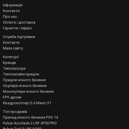
Інформація
Контакти
Про нас
Оплата і доставка
Гарантія і сервіс
Служба підтримки
Контакти
Мапа сайту
Категорії
Бренди
Тепловізори
Тепловізійні приціли
Приціли нічного бачення
Окуляри нічного бачення
Монокуляри нічного бачення
FPV-дрони
Квадрокоптер DJI Mavic 3T
Топ продажів
Прилад нічного бачення PVS 14
Pulsar Accolade 2 LRF XP50 PRO
Pulsar Trail 2 LRF XQ50