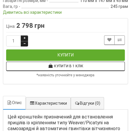
Габаритні розміри, мм -
110 мм х 147 мм х 45 мм
Вага, гр -
245 грам
Дивитись всі характеристики
2 798 грн
Ціна:
КУПИТИ
КУПИТИ В 1 КЛІК
*наявність уточнюйте у менеджера
Опис
Характеристики
Відгуки
(0)
Цей кронштейн призначений для встановлення
прицілів із кріпленням типу Weaver/Picatyni на
самозарядні й автоматичні гвинтівки вітчизняного