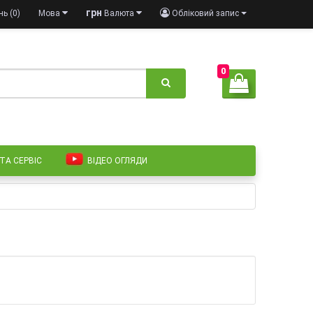
грн
ь (0)
Мова
Валюта
Обліковий запис
0
 ТА СЕРВІС
ВІДЕО ОГЛЯДИ