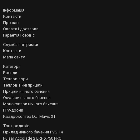
Інформація
Контакти
Про нас
Оплата і доставка
Гарантія і сервіс
Служба підтримки
Контакти
Мапа сайту
Категорії
Бренди
Тепловізори
Тепловізійні приціли
Приціли нічного бачення
Окуляри нічного бачення
Монокуляри нічного бачення
FPV-дрони
Квадрокоптер DJI Mavic 3T
Топ продажів
Прилад нічного бачення PVS 14
Pulsar Accolade 2 LRF XP50 PRO