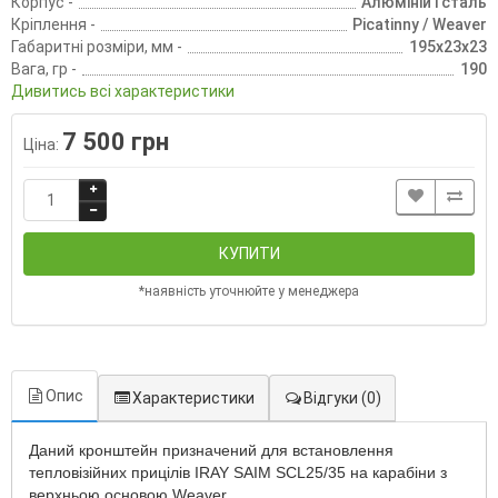
Корпус -
Алюміній і сталь
Кріплення -
Рісаtіnnу / Weaver
Габаритні розміри, мм -
195х23х23
Вага, гр -
190
Дивитись всі характеристики
7 500 грн
Ціна:
КУПИТИ
*наявність уточнюйте у менеджера
Опис
Характеристики
Відгуки
(0)
Даний кронштейн призначений для встановлення
тепловізійних прицілів IRAY SAIM SCL25/35 на карабіни з
верхньою основою Weaver.