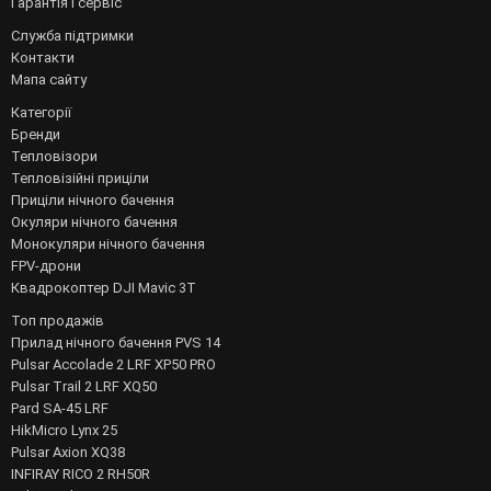
Гарантія і сервіс
Служба підтримки
Контакти
Мапа сайту
Категорії
Бренди
Тепловізори
Тепловізійні приціли
Приціли нічного бачення
Окуляри нічного бачення
Монокуляри нічного бачення
FPV-дрони
Квадрокоптер DJI Mavic 3T
Топ продажів
Прилад нічного бачення PVS 14
Pulsar Accolade 2 LRF XP50 PRO
Pulsar Trail 2 LRF XQ50
Pard SA-45 LRF
HikMicro Lynx 25
Pulsar Axion XQ38
INFIRAY RICO 2 RH50R