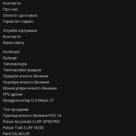
Контакти
Про нас
Оплата і доставка
Гарантія і сервіс
Служба підтримки
Контакти
Мапа сайту
Категорії
Бренди
Тепловізори
Тепловізійні приціли
Приціли нічного бачення
Окуляри нічного бачення
Монокуляри нічного бачення
FPV-дрони
Квадрокоптер DJI Mavic 3T
Топ продажів
Прилад нічного бачення PVS 14
Pulsar Accolade 2 LRF XP50 PRO
Pulsar Trail 2 LRF XQ50
Pard SA-45 LRF