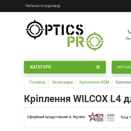
Питання та відповіді
Пн-
КАТЕГОРІЇ
ПРО НА
Головна
Аксесуари
Кріплення AGM
Кріплен
Кріплення WILCOX L4 д
Офіційний представник в Україні:
Код т