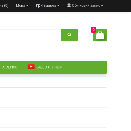
грн
ь (0)
Мова
Валюта
Обліковий запис
0
 ТА СЕРВІС
ВІДЕО ОГЛЯДИ