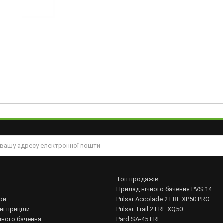
Топ продажів
Прилад нічного бачення PVS 14
ри
Pulsar Accolade 2 LRF XP50 PRO
ні приціли
Pulsar Trail 2 LRF XQ50
чного бачення
Pard SA-45 LRF