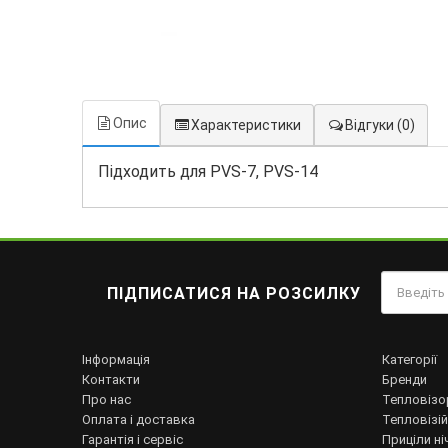
Опис
Характеристики
Відгуки
(0)
Підходить для PVS-7, PVS-14
ПІДПИСАТИСЯ НА РОЗСИЛКУ
Інформація
Категорії
Контакти
Бренди
Про нас
Тепловізо
Оплата і доставка
Тепловізій
Гарантія і сервіс
Приціли ні