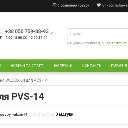
Порівняння товару
Список побажан
+38 050 759-88-93
Пт: 9:00-18:00 Сб: 12:00-15:00
Я шукаю, наприклад,
pulsar thermion
С
НОВИНИ ТА СТАТТІ
ІНСТРУКЦІЇ
КОНТАКТИ
ГАРАНТІЯ
ня WILCOX L4 для PVS-14
ля PVS-14
0 відгуки
овару:
wilcon-l4