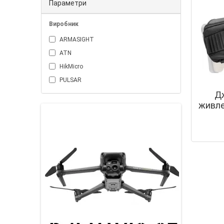
Параметри
Виробник
ARMASIGHT
ATN
HikMicro
PULSAR
Д
живле