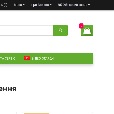
грн
ь (0)
Мова
Валюта
Обліковий запис
0
 ТА СЕРВІС
ВІДЕО ОГЛЯДИ
ення