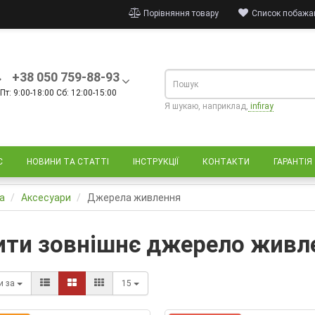
Порівняння товару
Список побажан
+38 050 759-88-93
Пт: 9:00-18:00 Сб: 12:00-15:00
Я шукаю, наприклад,
infiray
С
НОВИНИ ТА СТАТТІ
ІНСТРУКЦІЇ
КОНТАКТИ
ГАРАНТІЯ
а
Аксесуари
Джерела живлення
ити зовнішнє джерело живл
и за
15