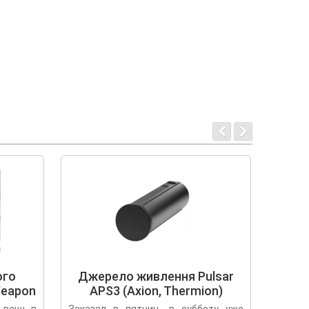
ого
Джерело живлення Pulsar
Д
Weapon
APS3 (Axion, Thermion)
живл