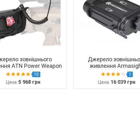
жерело зовнішнього
Джерело зовнішньо
ння ATN Power Weapon
живлення Armasig
Kit
10
1
5 968 грн
16 039 грн
Цена:
Цена: