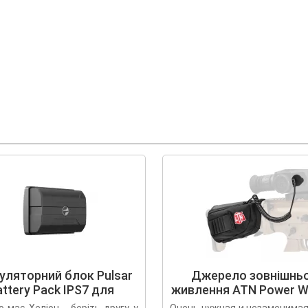
уляторний блок Pulsar
Джерело зовнішнь
ttery Pack IPS7 для
живлення ATN Power 
Trail/Helion
Kit