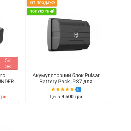
ХІТ ПРОДАЖУ
ПОПУЛЯРНИЙ
5
4
сек
го
Акумуляторний блок Pulsar
UNDER
Battery Pack IPS7 для
4DC
Trail/Helion
6
грн
4 500 грн
Цена: