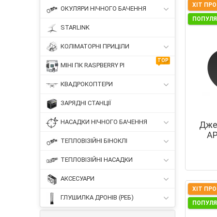
ХІТ ПР
ОКУЛЯРИ НІЧНОГО БАЧЕННЯ
ПОПУЛ
STARLINK
КОЛІМАТОРНІ ПРИЦІЛИ
TOP
МІНІ ПК RASPBERRY PI
КВАДРОКОПТЕРИ
ЗАРЯДНІ СТАНЦІЇ
НАСАДКИ НІЧНОГО БАЧЕННЯ
Дже
AP
ТЕПЛОВІЗІЙНІ БІНОКЛІ
ТЕПЛОВІЗІЙНІ НАСАДКИ
АКСЕСУАРИ
ХІТ ПР
ГЛУШИЛКА ДРОНІВ (РЕБ)
ПОПУЛ